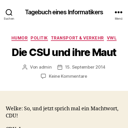
Tagebuch eines Informatikers
Suchen
Menü
Kategorien
HUMOR
POLITIK
TRANSPORT & VERKEHR
VWL
Die CSU und ihre Maut
Von
admin
15. September 2014
Beitragsautor
Beitragsdatum
zu
Keine Kommentare
Die
CSU
und
ihre
Maut
Welke: So, und jetzt sprich mal ein Machtwort,
CDU!