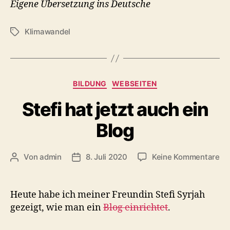
Eigene Übersetzung ins Deutsche
Klimawandel
Schlagwörter
Kategorien
BILDUNG
WEBSEITEN
Stefi hat jetzt auch ein
Blog
zu
Von
admin
8. Juli 2020
Keine Kommentare
Beitragsautor
Beitragsdatum
Ste
ha
jet
Heute habe ich meiner Freundin Stefi Syrjah
au
gezeigt, wie man ein
Blog einrichtet
.
ei
Bl