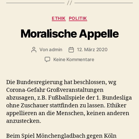
Kategorien
ETHIK
POLITIK
Moralische Appelle
Von
admin
12. März 2020
Beitragsautor
Beitragsdatum
zu
Keine Kommentare
Moralische
Appelle
Die Bundesregierung hat beschlossen, wg
Corona-Gefahr Großveranstaltungen
abzusagen, z.B. Fußballspiele der 1. Bundesliga
ohne Zuschauer stattfinden zu lassen. Ethiker
appellieren an die Menschen, keinen anderen
anzustecken.
Beim Spiel Mönchengladbach gegen Köln