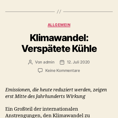
Kategorien
ALLGEMEIN
Klimawandel:
Verspätete Kühle
Von
admin
12. Juli 2020
Beitragsautor
Beitragsdatum
zu
Keine Kommentare
Klimawandel:
Verspätete
Kühle
Emissionen, die heute reduziert werden, zeigen
erst Mitte des Jahrhunderts Wirkung
Ein Großteil der internationalen
Anstrengungen, den Klimawandel zu