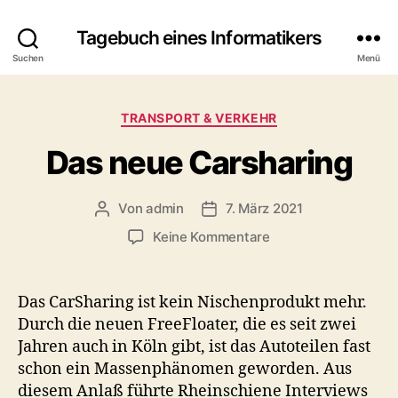
Tagebuch eines Informatikers
Suchen
Menü
Kategorien
TRANSPORT & VERKEHR
Das neue Carsharing
Von
admin
7. März 2021
Beitragsautor
Beitragsdatum
zu
Keine Kommentare
Das
neue
Carsharing
Das CarSharing ist kein Nischenprodukt mehr.
Durch die neuen FreeFloater, die es seit zwei
Jahren auch in Köln gibt, ist das Autoteilen fast
schon ein Massenphänomen geworden. Aus
diesem Anlaß führte Rheinschiene Interviews