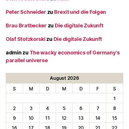
Peter Schneider
zu
Brexit und die Folgen
Brau Bratbecker
zu
Die digitale Zukunft
Olaf Stotzkorski
zu
Die digitale Zukunft
admin
zu
The wacky economics of Germany’s
parallel universe
August 2026
S
M
D
M
D
F
S
1
2
3
4
5
6
7
8
9
10
11
12
13
14
15
16
17
18
19
20
21
22