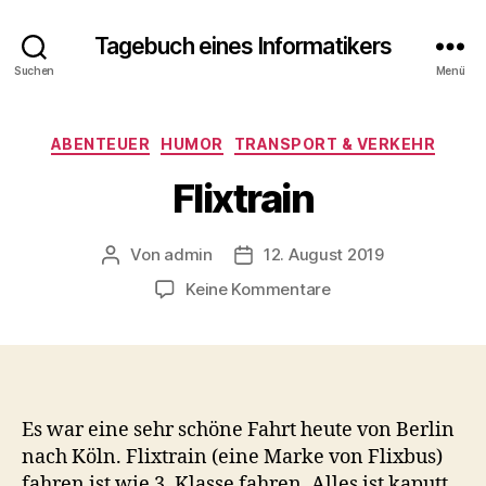
Tagebuch eines Informatikers
Suchen
Menü
Kategorien
ABENTEUER
HUMOR
TRANSPORT & VERKEHR
Flixtrain
Von
admin
12. August 2019
Beitragsautor
Beitragsdatum
zu
Keine Kommentare
Flixtrain
Es war eine sehr schöne Fahrt heute von Berlin
nach Köln. Flixtrain (eine Marke von Flixbus)
fahren ist wie 3. Klasse fahren. Alles ist kaputt,