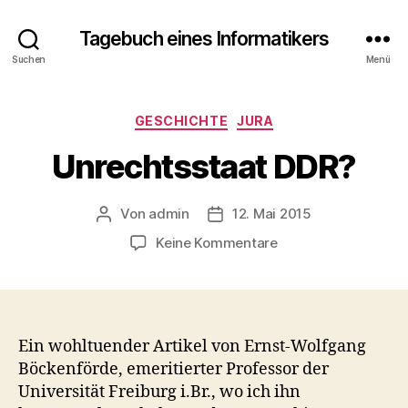
Tagebuch eines Informatikers
Suchen
Menü
Kategorien
GESCHICHTE
JURA
Unrechtsstaat DDR?
Von
admin
12. Mai 2015
Beitragsautor
Beitragsdatum
zu
Keine Kommentare
Unrechtsstaat
DDR?
Ein wohltuender Artikel von Ernst-Wolfgang
Böckenförde, emeritierter Professor der
Universität Freiburg i.Br., wo ich ihn