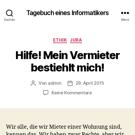
Tagebuch eines Informatikers
Suchen
Menü
Kategorien
ETHIK
JURA
Hilfe! Mein Vermieter
bestiehlt mich!
Von
admin
29. April 2015
Beitragsautor
Beitragsdatum
zu
Keine Kommentare
Hilfe!
Mein
Vermieter
bestiehlt
mich!
Wir alle, die wir Mieter einer Wohnung sind,
kennen das. Wir haben zwar Rechte, aber wir