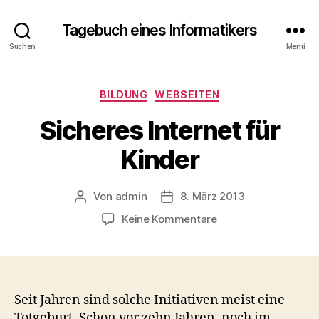
Tagebuch eines Informatikers
Suchen
Menü
Kategorien
BILDUNG
WEBSEITEN
Sicheres Internet für
Kinder
Von
admin
8. März 2013
Beitragsautor
Beitragsdatum
zu
Keine Kommentare
Sicheres
Internet
für
Kinder
Seit Jahren sind solche Initiativen meist eine
Totgeburt. Schon vor zehn Jahren, noch im