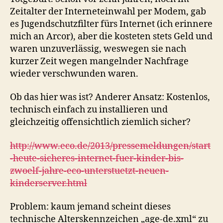
Zeitalter der Interneteinwahl per Modem, gab
es Jugendschutzfilter fürs Internet (ich erinnere
mich an Arcor), aber die kosteten stets Geld und
waren unzuverlässig, weswegen sie nach
kurzer Zeit wegen mangelnder Nachfrage
wieder verschwunden waren.
Ob das hier was ist? Anderer Ansatz: Kostenlos,
technisch einfach zu installieren und
gleichzeitig offensichtlich ziemlich sicher?
http://www.eco.de/2013/pressemeldungen/start
-heute-sicheres-internet-fuer-kinder-bis-
zwoelf-jahre-eco-unterstuetzt-neuen-
kinderserver.html
Problem: kaum jemand scheint dieses
technische Alterskennzeichen „age-de.xml“ zu