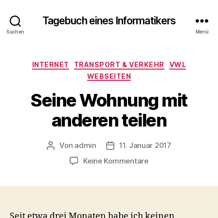
Tagebuch eines Informatikers
Suchen
Menü
Kategorien
INTERNET
TRANSPORT & VERKEHR
VWL
WEBSEITEN
Seine Wohnung mit
anderen teilen
Von
admin
11. Januar 2017
Beitragsautor
Beitragsdatum
zu
Keine Kommentare
Seine
Wohnung
mit
anderen
teilen
Seit etwa drei Monaten habe ich keinen