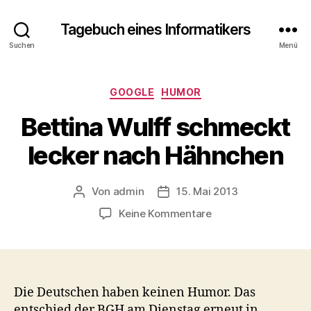
Tagebuch eines Informatikers
Suchen
Menü
Kategorien
GOOGLE
HUMOR
Bettina Wulff schmeckt
lecker nach Hähnchen
Von
admin
15. Mai 2013
Beitragsautor
Beitragsdatum
zu
Keine Kommentare
Bettina
Wulff
schmeckt
lecker
nach
Die Deutschen haben keinen Humor. Das
Hähnchen
entschied der BGH am Dienstag erneut in