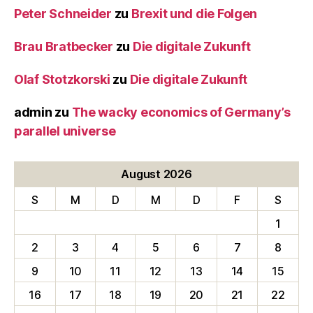
Peter Schneider
zu
Brexit und die Folgen
Brau Bratbecker
zu
Die digitale Zukunft
Olaf Stotzkorski
zu
Die digitale Zukunft
admin
zu
The wacky economics of Germany’s
parallel universe
August 2026
S
M
D
M
D
F
S
1
2
3
4
5
6
7
8
9
10
11
12
13
14
15
16
17
18
19
20
21
22