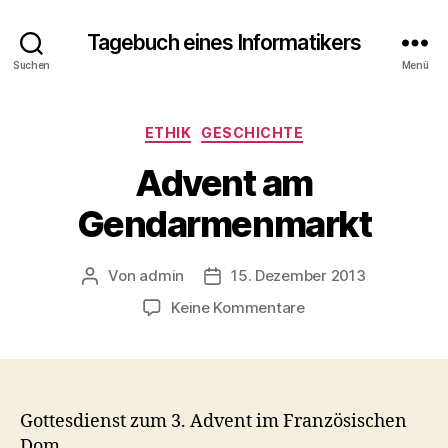
Tagebuch eines Informatikers
Suchen
Menü
Kategorien
ETHIK
GESCHICHTE
Advent am
Gendarmenmarkt
Von
admin
15. Dezember 2013
Beitragsautor
Beitragsdatum
zu
Keine Kommentare
Advent
am
Gendarmenmarkt
Gottesdienst zum 3. Advent im Französischen
Dom.