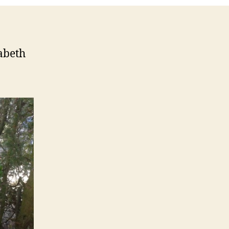
abeth