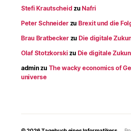
Stefi Krautscheid
zu
Nafri
Peter Schneider
zu
Brexit und die Fo
Brau Bratbecker
zu
Die digitale Zukun
Olaf Stotzkorski
zu
Die digitale Zukun
admin
zu
The wacky economics of Ger
universe
© 2026
Tagebuch eines Informatikers
Po