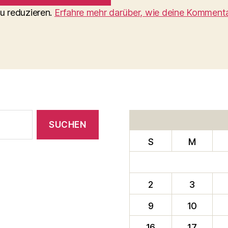
u reduzieren.
Erfahre mehr darüber, wie deine Komment
S
M
2
3
9
10
16
17