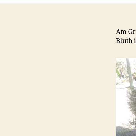
Am Gra
Bluth 