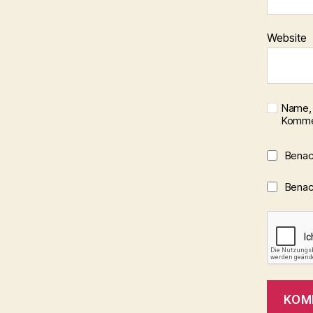
Website
Name, 
Kommen
Benac
Benach