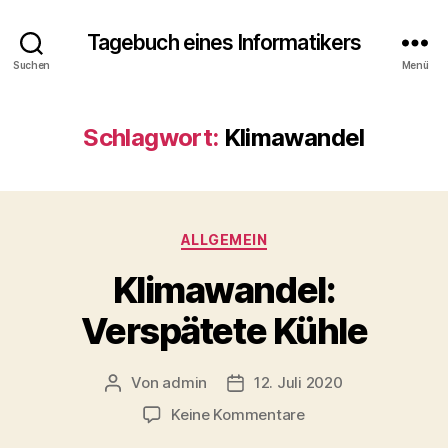
Tagebuch eines Informatikers
Suchen
Menü
Schlagwort:
Klimawandel
Kategorien
ALLGEMEIN
Klimawandel:
Verspätete Kühle
Von
admin
12. Juli 2020
Beitragsautor
Beitragsdatum
zu
Keine Kommentare
Klimawandel: