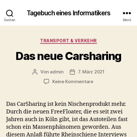
Tagebuch eines Informatikers
Suchen
Menü
Kategorien
TRANSPORT & VERKEHR
Das neue Carsharing
Von
admin
7. März 2021
Beitragsautor
Beitragsdatum
zu
Keine Kommentare
Das
neue
Carsharing
Das CarSharing ist kein Nischenprodukt mehr.
Durch die neuen FreeFloater, die es seit zwei
Jahren auch in Köln gibt, ist das Autoteilen fast
schon ein Massenphänomen geworden. Aus
diesem Anlaß führte Rheinschiene Interviews