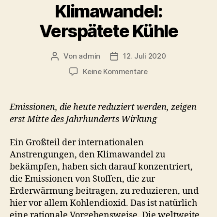
Klimawandel:
Verspätete Kühle
Von
admin
12. Juli 2020
Beitragsautor
Beitragsdatum
zu
Keine Kommentare
Klimawandel:
Verspätete
Kühle
Emissionen, die heute reduziert werden, zeigen
erst Mitte des Jahrhunderts Wirkung
Ein Großteil der internationalen
Anstrengungen, den Klimawandel zu
bekämpfen, haben sich darauf konzentriert,
die Emissionen von Stoffen, die zur
Erderwärmung beitragen, zu reduzieren, und
hier vor allem Kohlendioxid. Das ist natürlich
eine rationale Vorgehensweise. Die weltweite