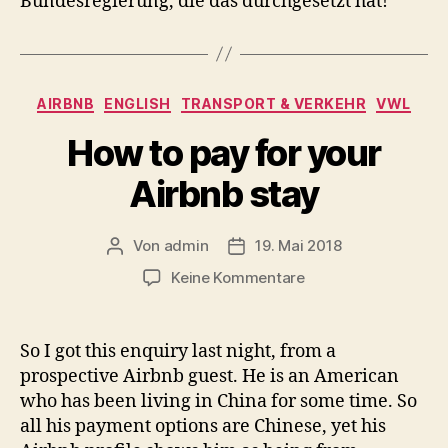
Bundesregierung, die das durchgesetzt hat!
Kategorien
AIRBNB
ENGLISH
TRANSPORT & VERKEHR
VWL
How to pay for your
Airbnb stay
Von
admin
19. Mai 2018
Beitragsautor
Beitragsdatum
zu
Keine Kommentare
How
to
pay
So I got this enquiry last night, from a
for
prospective Airbnb guest. He is an American
your
who has been living in China for some time. So
Airbnb
all his payment options are Chinese, yet his
stay