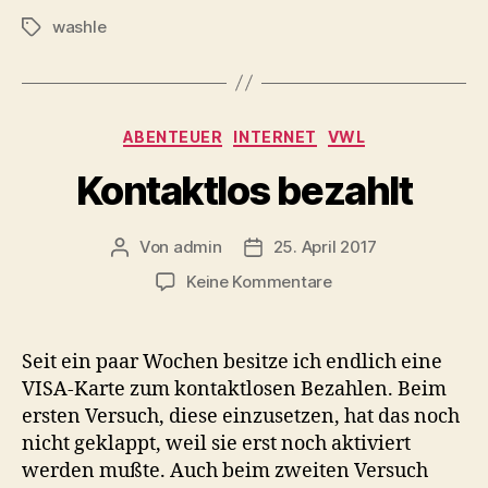
washle
Schlagwörter
Kategorien
ABENTEUER
INTERNET
VWL
Kontaktlos bezahlt
Von
admin
25. April 2017
Beitragsautor
Beitragsdatum
zu
Keine Kommentare
Kontaktlos
bezahlt
Seit ein paar Wochen besitze ich endlich eine
VISA-Karte zum kontaktlosen Bezahlen. Beim
ersten Versuch, diese einzusetzen, hat das noch
nicht geklappt, weil sie erst noch aktiviert
werden mußte. Auch beim zweiten Versuch