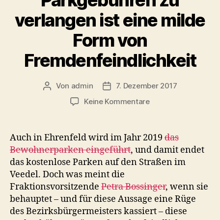
verlangen ist eine milde
Form von
Fremdenfeindlichkeit
Von
admin
7. Dezember 2017
Beitragsautor
Beitragsdatum
zu
Keine Kommentare
Parkgebühren
zu
verlangen
Auch in Ehrenfeld wird im Jahr 2019
das
ist
Bewohnerparken eingeführt
, und damit endet
eine
das kostenlose Parken auf den Straßen im
milde
Veedel. Doch was meint die
Form
Fraktionsvorsitzende
Petra Bossinger
, wenn sie
von
behauptet – und für diese Aussage eine Rüge
Fremdenfeindlichke
des Bezirksbürgermeisters kassiert – diese