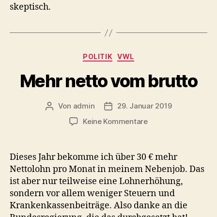
skeptisch.
Kategorien
POLITIK
VWL
Mehr netto vom brutto
Von
admin
29. Januar 2019
Beitragsautor
Beitragsdatum
zu
Keine Kommentare
Mehr
netto
vom
Dieses Jahr bekomme ich über 30 € mehr
brutto
Nettolohn pro Monat in meinem Nebenjob. Das
ist aber nur teilweise eine Lohnerhöhung,
sondern vor allem weniger Steuern und
Krankenkassenbeiträge. Also danke an die