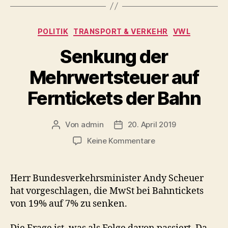
Kategorien
POLITIK
TRANSPORT & VERKEHR
VWL
Senkung der
Mehrwertsteuer auf
Ferntickets der Bahn
Von
admin
20. April 2019
Beitragsautor
Beitragsdatum
zu
Keine Kommentare
Senkung
der
Mehrwertsteuer
Herr Bundesverkehrsminister Andy Scheuer
auf
hat vorgeschlagen, die MwSt bei Bahntickets
Ferntickets
von 19% auf 7% zu senken.
der
Bahn