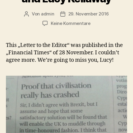
Von
admin
29. November 2016
Beitragsautor
Beitragsdatum
zu
Keine Kommentare
Brexit,
Donald
Trump
This „Letter to the Editor“ was published in the
and
„Financial Times“ of 28 November. I couldn’t
Lucy
agree more. We’re going to miss you, Lucy!
Kellaway