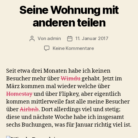
Seine Wohnung mit
anderen teilen
Von
admin
11. Januar 2017
Beitragsautor
Beitragsdatum
zu
Keine Kommentare
Seine
Wohnung
mit
Seit etwa drei Monaten habe ich keinen
anderen
Besucher mehr über
Wimdu
gehabt. Jetzt im
teilen
März kommen mal wieder welche über
Homestay
und über Flipkey, aber eigentlich
kommen mittlerweile fast alle meine Besucher
über
Airbnb
. Dort allerdings viel und stetig;
diese und nächste Woche habe ich insgesamt
sechs Buchungen, was für Januar richtig viel ist.