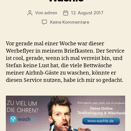
Von
admin
12. August 2017
Beitragsautor
Beitragsdatum
zu
Keine Kommentare
Das
kurze
Leben
Vor gerade mal einer Woche war dieser
von
Werbeflyer in meinem Briefkasten. Der Service
Washle
ist cool, gerade, wenn ich mal verreist bin, und
Stefan keine Lust hat, die viele Bettwäsche
meiner Airbnb-Gäste zu waschen, könnte er
diesen Service nutzen, habe ich mir so gedacht.