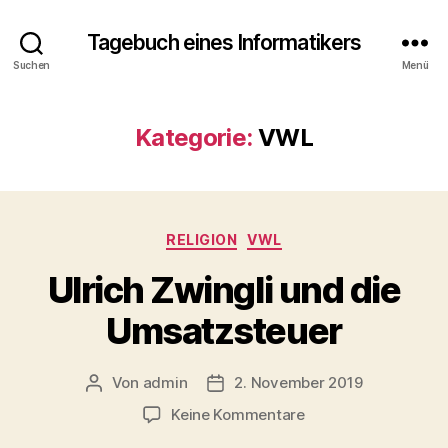
Tagebuch eines Informatikers
Suchen
Menü
Kategorie:
VWL
Kategorien
RELIGION
VWL
Ulrich Zwingli und die
Umsatzsteuer
Von
admin
2. November 2019
Beitragsautor
Beitragsdatum
zu
Keine Kommentare
Ulrich