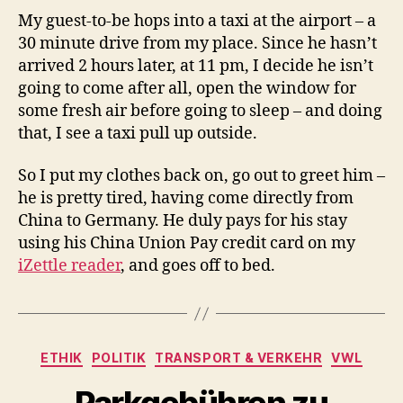
My guest-to-be hops into a taxi at the airport – a
30 minute drive from my place. Since he hasn’t
arrived 2 hours later, at 11 pm, I decide he isn’t
going to come after all, open the window for
some fresh air before going to sleep – and doing
that, I see a taxi pull up outside.
So I put my clothes back on, go out to greet him –
he is pretty tired, having come directly from
China to Germany. He duly pays for his stay
using his China Union Pay credit card on my
iZettle reader
, and goes off to bed.
Kategorien
ETHIK
POLITIK
TRANSPORT & VERKEHR
VWL
Parkgebühren zu