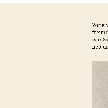
Vor et
freund
war Sa
nett un