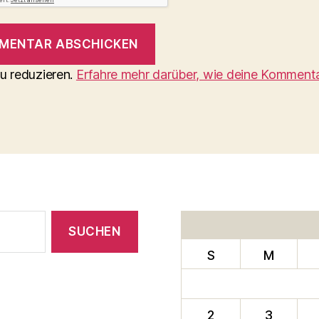
u reduzieren.
Erfahre mehr darüber, wie deine Komment
S
M
2
3