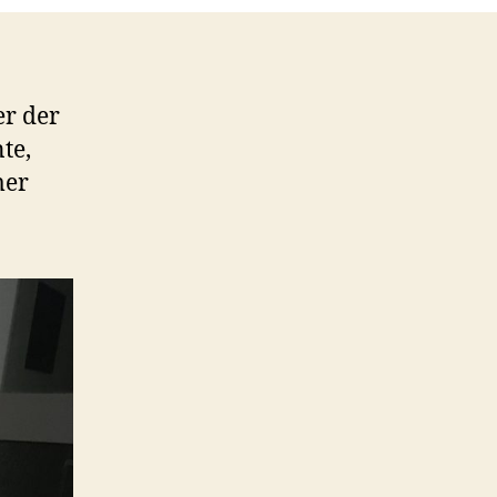
er der
te,
mer