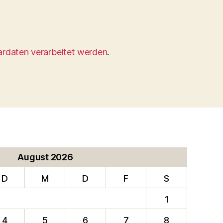
ardaten verarbeitet werden
.
August 2026
D
M
D
F
S
1
4
5
6
7
8