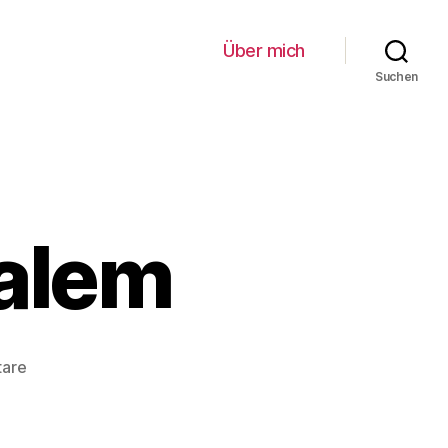
Über mich
Suchen
alem
zu
tare
Mein
Nachbar
Salem