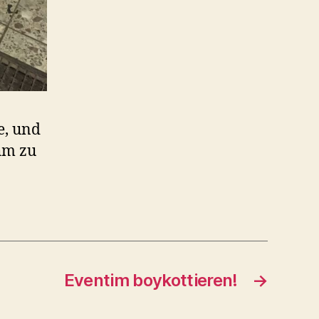
e, und
hm zu
Eventim boykottieren!
→