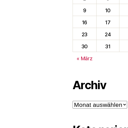
9
10
16
17
23
24
30
31
« März
Archiv
Archiv